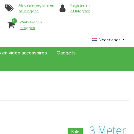
Als dealer registreren
Registreren
of inloggen
of Inloggen
0
Winkelwagen
Inloggen
Nederlands
o en video accessoires
Gadgets
Sale