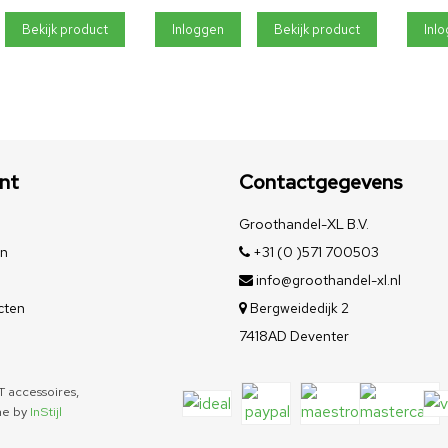
Bekijk product
Inloggen
Bekijk product
Inl
nt
Contactgegevens
Groothandel-XL B.V.
en
+31 (0 )571 700503
info@groothandel-xl.nl
cten
Bergweidedijk 2
7418AD Deventer
 accessoires,
me by
InStijl