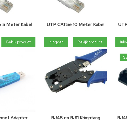
 5 Meter Kabel
UTP CAT5e 10 Meter Kabel
UTP
Bekijk product
Inloggen
Bekijk product
Inl
Sa
rnet Adapter
RJ45 en RJ11 Krimptang
RJ45