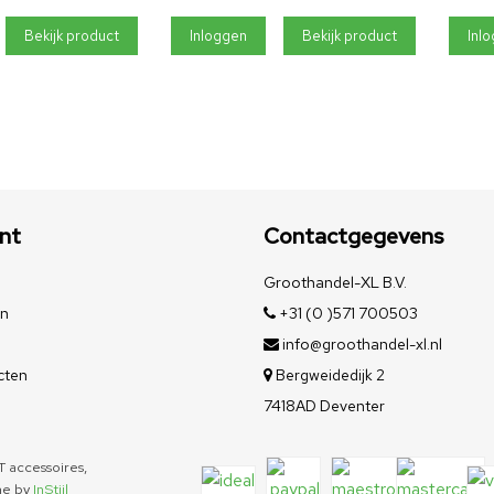
Bekijk product
Inloggen
Bekijk product
Inl
nt
Contactgegevens
Groothandel-XL B.V.
en
+31 (0 )571 700503
info@groothandel-xl.nl
cten
Bergweidedijk 2
7418AD Deventer
 accessoires,
me by
InStijl