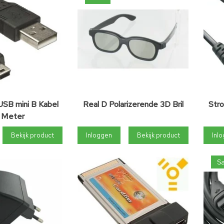
USB mini B Kabel
Real D Polarizerende 3D Bril
Stro
8 Meter
Bekijk product
Inloggen
Bekijk product
Inl
Sa