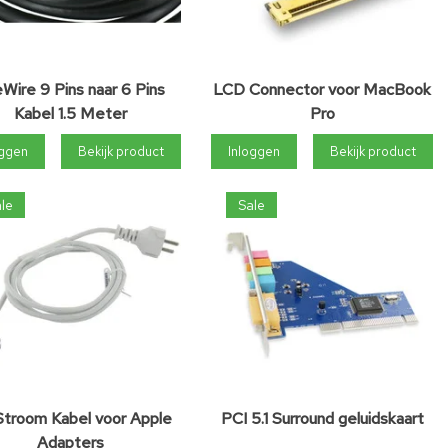
eWire 9 Pins naar 6 Pins
LCD Connector voor MacBook
Kabel 1.5 Meter
Pro
oggen
Bekijk product
Inloggen
Bekijk product
le
Sale
troom Kabel voor Apple
PCI 5.1 Surround geluidskaart
Adapters