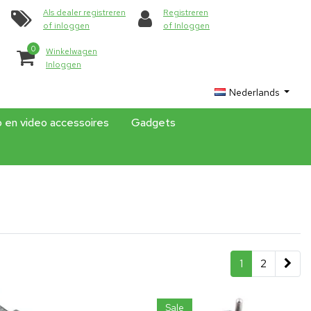
Als dealer registreren
Registreren
of inloggen
of Inloggen
0
Winkelwagen
Inloggen
Nederlands
o en video accessoires
Gadgets
1
2
Sale