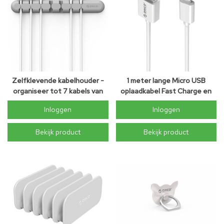
Zelfklevende kabelhouder -
1 meter lange Micro USB
organiseer tot 7 kabels van
oplaadkabel Fast Charge en
5mm dik - Grijs
data kabel - Wit
Inloggen
Inloggen
Bekijk product
Bekijk product