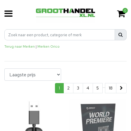
0
Terug naar Merken
|
Merken
Orico
...
1
2
3
4
5
18