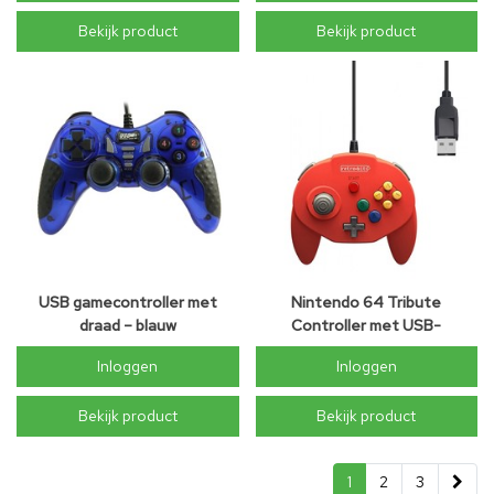
Bekijk product
Bekijk product
USB gamecontroller met
Nintendo 64 Tribute
draad – blauw
Controller met USB-
aansluiting - Rood
Inloggen
Inloggen
Bekijk product
Bekijk product
1
2
3