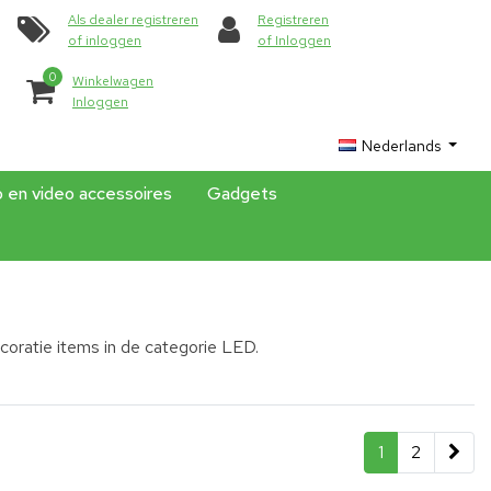
Als dealer registreren
Registreren
of inloggen
of Inloggen
0
Winkelwagen
Inloggen
Nederlands
o en video accessoires
Gadgets
oratie items in de categorie LED.
1
2