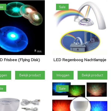
le
Sale
D Frisbee (Flying Disk)
LED Regenboog Nachtlampje
oggen
Bekijk product
Inloggen
Bekijk product
le
Sale