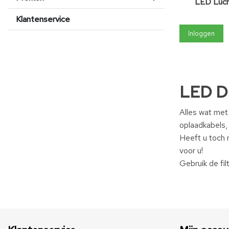
LED Luch
Klantenservice
Inloggen
LED D
Alles wat met
oplaadkabels, 
Heeft u toch n
voor u!
Gebruik de fi