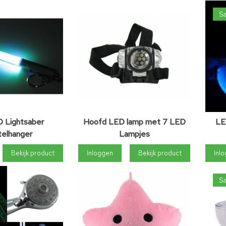
Sa
D Lightsaber
Hoofd LED lamp met 7 LED
LE
telhanger
Lampjes
Bekijk product
Inloggen
Bekijk product
Inl
Sa