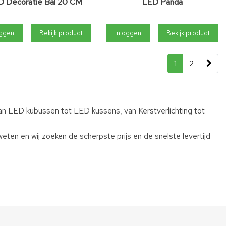
D Decoratie Bal 20 CM
LED Panda
oggen
Bekijk product
Inloggen
Bekijk product
1
2
an LED kubussen tot LED kussens, van Kerstverlichting tot
eten en wij zoeken de scherpste prijs en de snelste levertijd