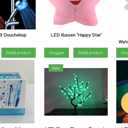
B Douchekop
LED Kussen 'Happy Star'
Wate
Bekijk product
Inloggen
Bekijk product
Inl
Sale