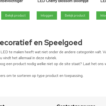
tbevochtiger
LED Cherry Blossom Boompje
LE
Bekijk product
Inloggen
Bekijk product
Inl
ecoratief en Speelgoed
 LED te maken heeft wat niet onder de andere categoriën valt. V
u vindt het allemaal in deze rubriek.
og een product nodig welke niet op de site staat? Laat het ons w
lters om te sorteren op type product en toepassing.