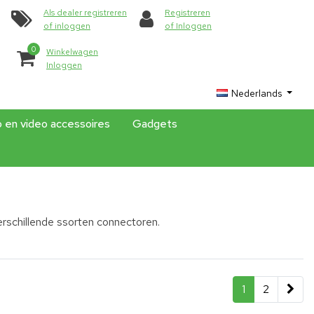
Als dealer registreren
Registreren
of inloggen
of Inloggen
0
Winkelwagen
Inloggen
Nederlands
o en video accessoires
Gadgets
erschillende ssorten connectoren.
1
2