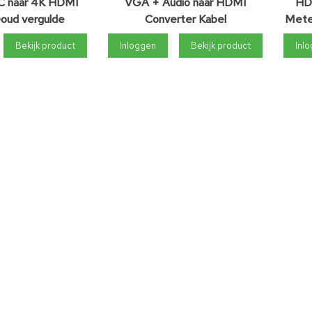
C naar 4K HDMI
VGA + Audio naar HDMI
HDM
Goud vergulde
Converter Kabel
Meter
 - 1.8M - Zwart
Bekijk product
Inloggen
Bekijk product
Inl