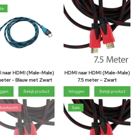
le
 naar HDMI (Male-Male)
HDMI naar HDMI (Male-Male)
meter - Blauw met Zwart
7.5 meter – Zwart
oggen
Bekijk product
Inloggen
Bekijk product
tverkocht
Sale