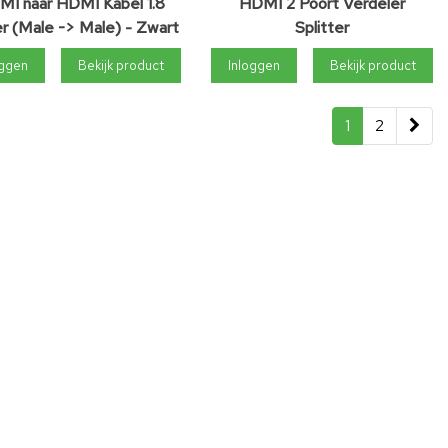
I naar HDMI Kabel 1.8
HDMI 2 Poort Verdeler
 (Male -> Male) - Zwart
Splitter
oggen
Bekijk product
Inloggen
Bekijk product
1
2