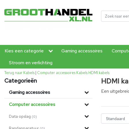
Kies een categorie
Gaming accessoires
Compute
Stroom en verlichting
Terug naar Kabels
|
Computer accessoires
Kabels
HDMI kabels
HDMI ka
Categorieën
Een uitgebrei
Gaming accessoires
Computer accessoires
Data opslag
(0)
Randapparatuur
(0)