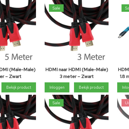
Sale
Sa
DMI (Male-Male)
HDMI naar HDMI (Male-Male)
HDMI
er – Zwart
3 meter – Zwart
1.8 
Bekijk product
Inloggen
Bekijk product
Inl
Sale
Ui