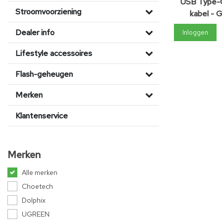
USB Type-
Stroomvoorziening
kabel - 
connectoren
Dealer info
Inloggen
Lifestyle accessoires
Flash-geheugen
Merken
Klantenservice
Merken
Alle merken
Choetech
Dolphix
UGREEN