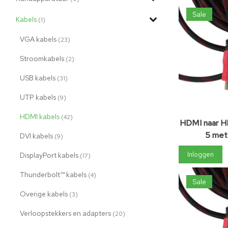
Sale
Kabels
(1)
VGA kabels
(23)
Stroomkabels
(2)
USB kabels
(31)
UTP kabels
(9)
HDMI kabels
(42)
HDMI naar H
5 met
DVI kabels
(9)
Inloggen
DisplayPort kabels
(17)
Thunderbolt™ kabels
(4)
Sale
Overige kabels
(3)
Verloopstekkers en adapters
(20)