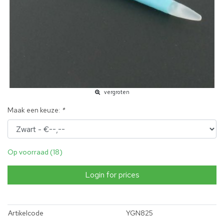
vergroten
Maak een keuze:
*
Op voorraad (18)
Login for prices
Artikelcode
YGN825