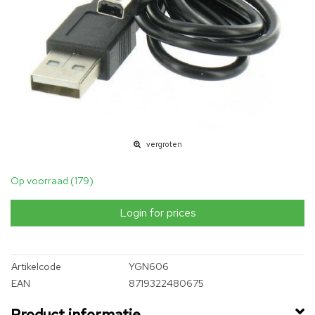
vergroten
Op voorraad (179)
Login for prices
Artikelcode
YGN606
EAN
8719322480675
Product informatie