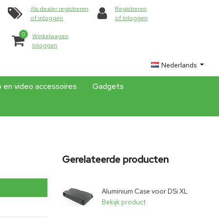
Als dealer registreren
Registreren
of inloggen
of Inloggen
0
Winkelwagen
Inloggen
Nederlands
o en video accessoires
Gadgets
Gerelateerde producten
Aluminium Case voor DSi XL
Bekijk product