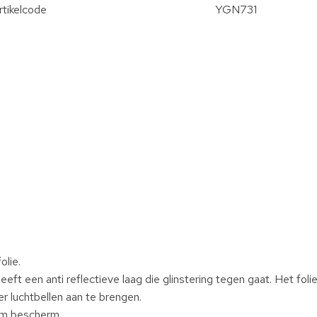
rtikelcode
YGN731
olie.
ft een anti reflectieve laag die glinstering tegen gaat. Het foli
der luchtbellen aan te brengen.
herm bescherm