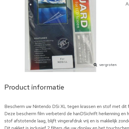
A
vergroten
Product informatie
Bescherm uw Nintendo DSi XL tegen krassen en stof met dit f
Deze bescherm film verbeterd de hanDSichrift herkenning en hee
stof afstotende laag, blijft vingerafdruk vrij en is makkelijk zon
Dit pakket is inclusief 2 filters die uw display en het touchsc