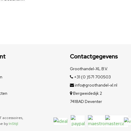
nt
Contactgegevens
Groothandel-XL B.V.
en
+31 (0 )571 700503
info@groothandel-xl.nl
cten
Bergweidedijk 2
7418AD Deventer
 accessoires,
me by
InStijl