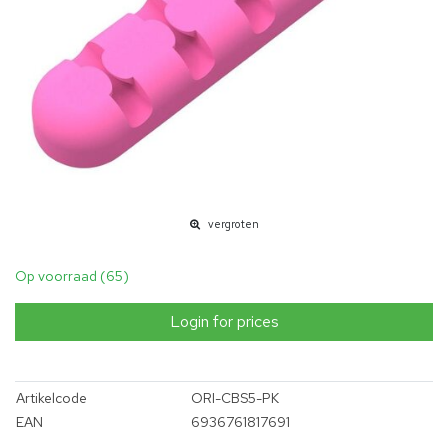
vergroten
Op voorraad (65)
Login for prices
Artikelcode
ORI-CBS5-PK
EAN
6936761817691