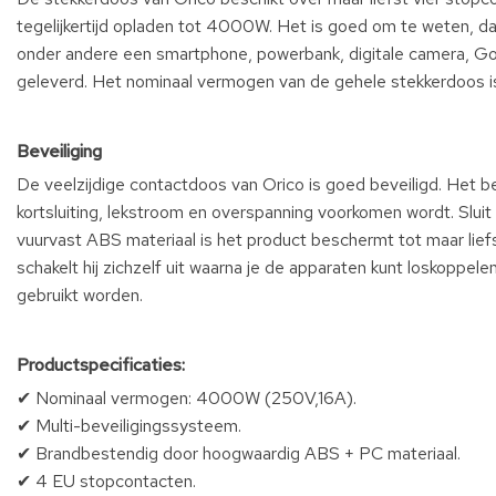
tegelijkertijd opladen tot 4000W. Het is goed om te weten, d
onder andere een smartphone, powerbank, digitale camera, Go
geleverd. Het nominaal vermogen van de gehele stekkerdoo
Beveiliging
De veelzijdige contactdoos van Orico is goed beveiligd. Het b
kortsluiting, lekstroom en overspanning voorkomen wordt. Sluit
vuurvast ABS materiaal is het product beschermt tot maar lie
schakelt hij zichzelf uit waarna je de apparaten kunt loskoppele
gebruikt worden.
Productspecificaties:
✔ Nominaal vermogen: 4000W (250V,16A).
✔ Multi-beveiligingssysteem.
✔ Brandbestendig door hoogwaardig ABS + PC materiaal.
✔ 4 EU stopcontacten.