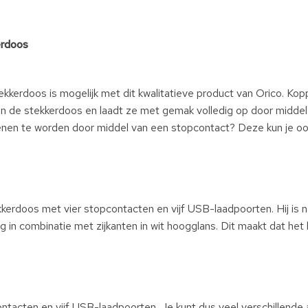
erdoos
kkerdoos is mogelijk met dit kwalitatieve product van Orico. Kopp
 de stekkerdoos en laadt ze met gemak volledig op door middel 
nen te worden door middel van een stopcontact? Deze kun je ook 
kkerdoos met vier stopcontacten en vijf USB-laadpoorten. Hij is n
g in combinatie met zijkanten in wit hoogglans. Dit maakt dat het 
ontacten en vijf USB-laadpoorten. Je kunt dus veel verschillende