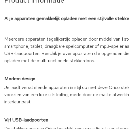
Product informatie
Al je apparaten gemakkelijk opladen met een stijlvolle stekk
Meerdere apparaten tegelijkertijd opladen door middel van 1 ste
smartphone, tablet, draagbare spelcomputer of mp3-speler aan
USB-laadpoorten. Beschik je over apparaten die opgeladen die
opladen met de multifunctionele stekkerdoos.
Modern design
Je laadt verschillende apparaten in stijl op met deze Orico ste
voorzien van een luxe uitstraling, mede door de matte afwerkin
interieur past.
Vijf USB-laadpoorten
De stekkerdoos van Orico beschikt over maar liefst vier stopc