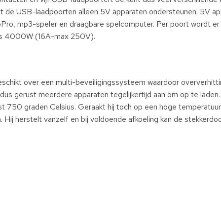
at de USB-laadpoorten alleen 5V apparaten ondersteunen. 5V app
Pro, mp3-speler en draagbare spelcomputer. Per poort wordt er
s is 4000W (16A-max 250V).
eschikt over een multi-beveiligingssysteem waardoor oververhitti
 dus gerust meerdere apparaten tegelijkertijd aan om op te laden
fst 750 graden Celsius. Geraakt hij toch op een hoge temperatuu
n. Hij herstelt vanzelf en bij voldoende afkoeling kan de stekkerd