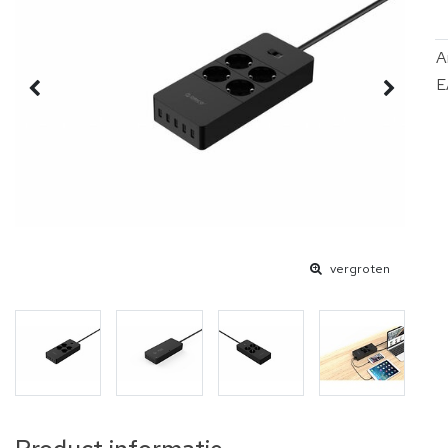
A
E
vergroten