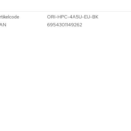
rtikelcode
ORI-HPC-4A5U-EU-BK
AN
6954301149262
vergroten