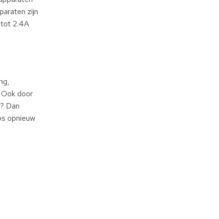
araten zijn
 tot 2.4A
ng,
. Ook door
r? Dan
oos opnieuw