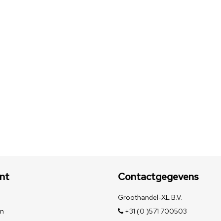
nt
Contactgegevens
Groothandel-XL B.V.
en
+31 (0 )571 700503