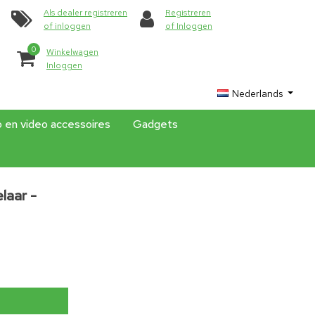
Als dealer registreren
Registreren
of inloggen
of Inloggen
0
Winkelwagen
Inloggen
Nederlands
o en video accessoires
Gadgets
laar -