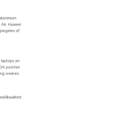
aluminium
 Air, Huawei
piegelen of
e laptops en
VGA poorten
ing creëren.
eldkwaliteit