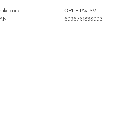
rtikelcode
ORI-PTAV-SV
AN
6936761838993
vergroten