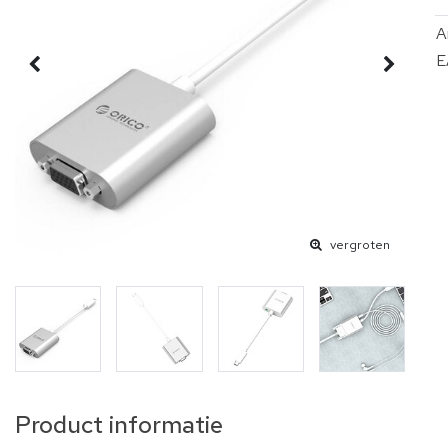
A
E
vergroten
Product informatie