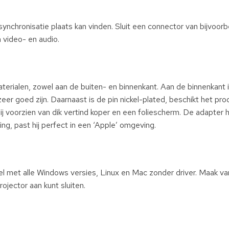
ynchronisatie plaats kan vinden. Sluit een connector van bijvoor
video- en audio.
rialen, zowel aan de buiten- en binnenkant. Aan de binnenkant 
zeer goed zijn. Daarnaast is de pin nickel-plated, beschikt het pr
 hij voorzien van dik vertind koper en een foliescherm. De adapter 
g, past hij perfect in een ‘Apple’ omgeving.
l met alle Windows versies, Linux en Mac zonder driver. Maak v
ojector aan kunt sluiten.