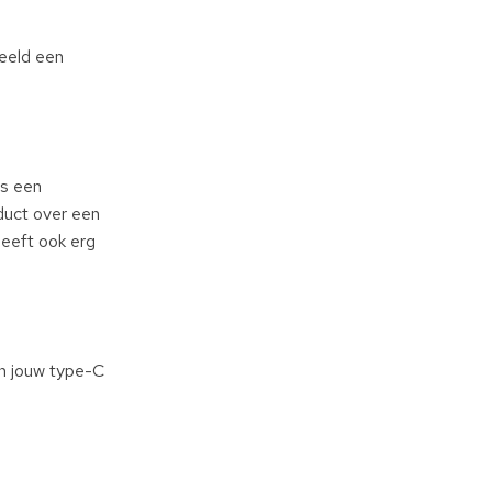
beeld een
is een
oduct over een
heeft ook erg
an jouw type-C