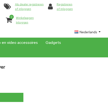
Als dealer registreren
Registreren
of inloggen
of Inloggen
0
Winkelwagen
Inloggen
Nederlands
o en video accessoires
Gadgets
ver