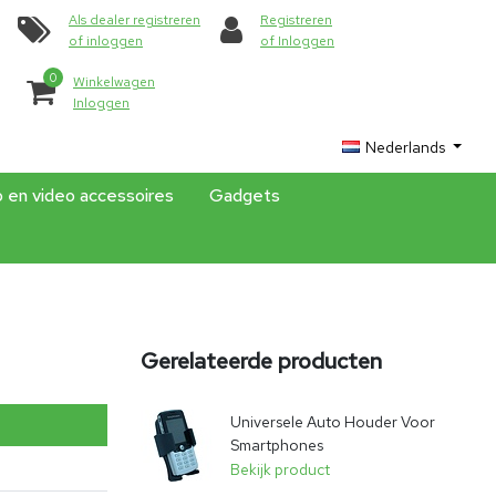
Als dealer registreren
Registreren
of inloggen
of Inloggen
0
Winkelwagen
Inloggen
Nederlands
o en video accessoires
Gadgets
Gerelateerde producten
Universele Auto Houder Voor
Smartphones
Bekijk product