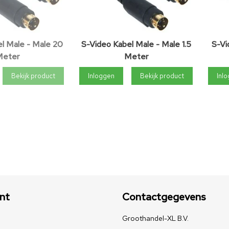
l Male - Male 20
S-Video Kabel Male - Male 1.5
S-Vi
eter
Meter
Bekijk product
Inloggen
Bekijk product
Inl
nt
Contactgegevens
Groothandel-XL B.V.