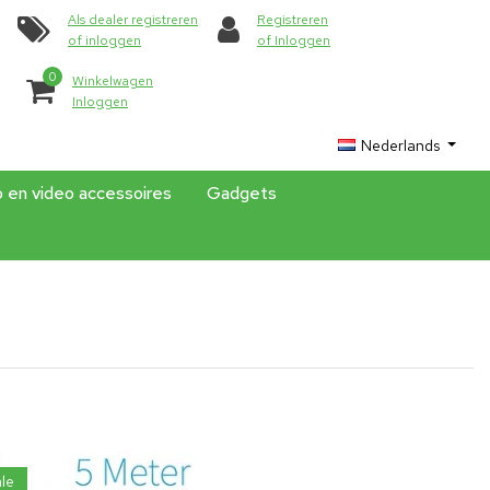
Als dealer registreren
Registreren
of inloggen
of Inloggen
0
Winkelwagen
Inloggen
Nederlands
o en video accessoires
Gadgets
le