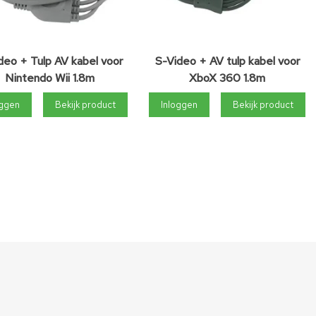
deo + Tulp AV kabel voor
S-Video + AV tulp kabel voor
Nintendo Wii 1.8m
XboX 360 1.8m
oggen
Bekijk product
Inloggen
Bekijk product