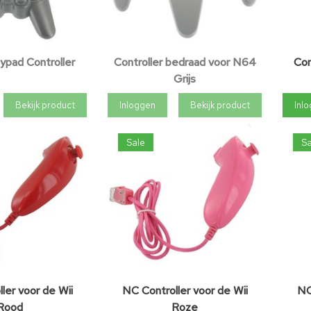
pad Controller
Controller bedraad voor N64
Con
Grijs
Bekijk product
Inloggen
Bekijk product
Inl
Sale
Sa
ler voor de Wii
NC Controller voor de Wii
NC
Rood
Roze