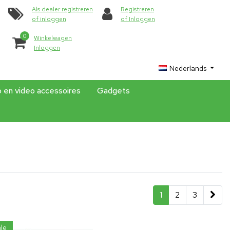
Als dealer registreren
Registreren
of inloggen
of Inloggen
0
Winkelwagen
Inloggen
Nederlands
o en video accessoires
Gadgets
1
2
3
le