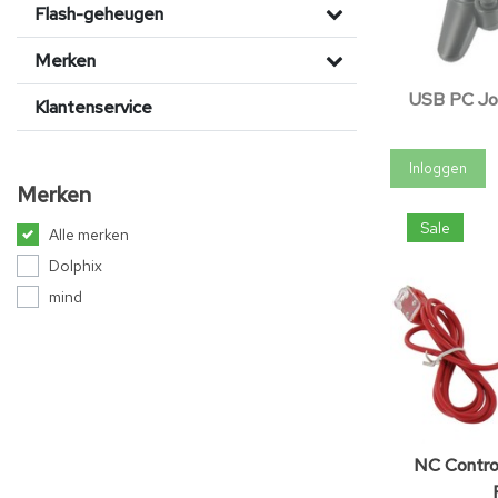
Flash-geheugen
Merken
USB PC Joy
Klantenservice
Inloggen
Merken
Sale
Alle merken
Dolphix
mind
NC Control