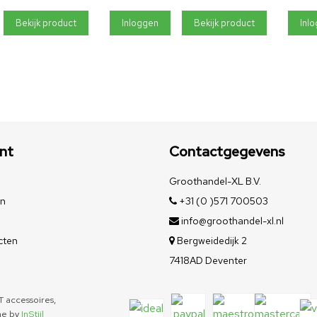
Bekijk product
Inloggen
Bekijk product
Inl
nt
Contactgegevens
Groothandel-XL B.V.
en
+31 (0 )571 700503
info@groothandel-xl.nl
cten
Bergweidedijk 2
7418AD Deventer
 accessoires,
me by
InStijl