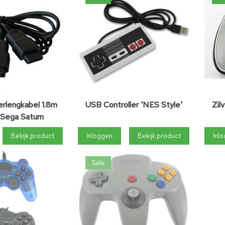
erlengkabel 1.8m
USB Controller 'NES Style'
Zil
 Sega Saturn
Bekijk product
Inloggen
Bekijk product
Inl
Sale