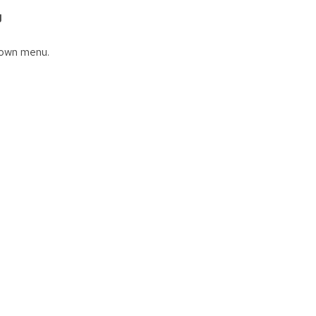
g
down menu.