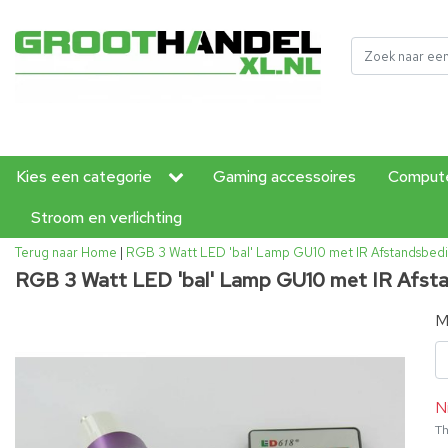
Kies een categorie
Gaming accessoires
Compute
Stroom en verlichting
Terug naar Home
|
RGB 3 Watt LED 'bal' Lamp GU10 met IR Afstandsbed
RGB 3 Watt LED 'bal' Lamp GU10 met IR Afst
M
N
Th