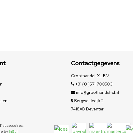
nt
Contactgegevens
Groothandel-XL B.V.
en
+31 (0 )571 700503
info@groothandel-xl.nl
cten
Bergweidedijk 2
7418AD Deventer
 accessoires,
me by
InStijl