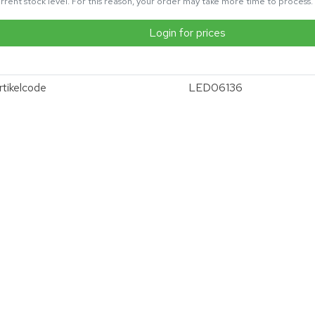
rrent stock level. For this reason, your order may take more time to process.
Login for prices
rtikelcode
LED06136
vergroten