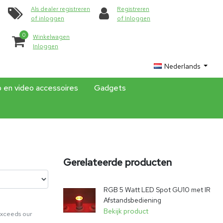
Als dealer registreren
Registreren
of inloggen
of Inloggen
0
Winkelwagen
Inloggen
Nederlands
o en video accessoires
Gadgets
Gerelateerde producten
RGB 5 Watt LED Spot GU10 met IR
Afstandsbediening
Bekijk product
exceeds our