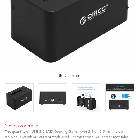
vergroten
Niet op voorraad
The quantity of 'USB 3.0 SATA Docking Station voor 2.5 en 3.5 Inch harde
schijven' exceeds our current stock level. For this reason, your order may take