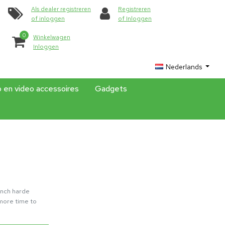
Als dealer registreren
Registreren
of inloggen
of Inloggen
0
Winkelwagen
Inloggen
Nederlands
o en video accessoires
Gadgets
inch harde
 more time to