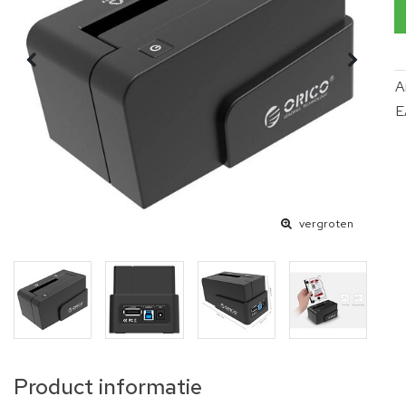
A
E
vergroten
Product informatie