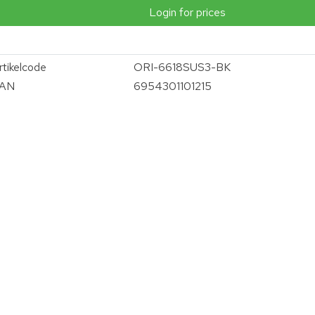
Login for prices
rtikelcode
ORI-6618SUS3-BK
AN
6954301101215
vergroten