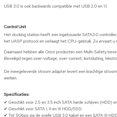
USB 3.0 is ook backwards compatible met USB 2.0 en 1.1.
Control Unit
Het docking station heeft een ingebouwde SATA3.0 controller,
het UASP protocol en verlaagt het CPU-gebruik. Zo ervaart u 
Daarnaast hebben alle Orico producten een Multi-Safety beve
Beveiligd tegen over-voltage, over-current, kortsluiting, lekstr
De meegeleverde stroom adapter levert een krachtige stroomv
werken.
Specificaties:
✔ Geschikt voor 2.5 en 3.5 inch SATA harde schijven (HDD) e
✔ Geschikt voor SATA I, II en III HDD/SSD.
✔ Tot 5Gbps via de snelle USB 3.0 kabel en een SATA III HD