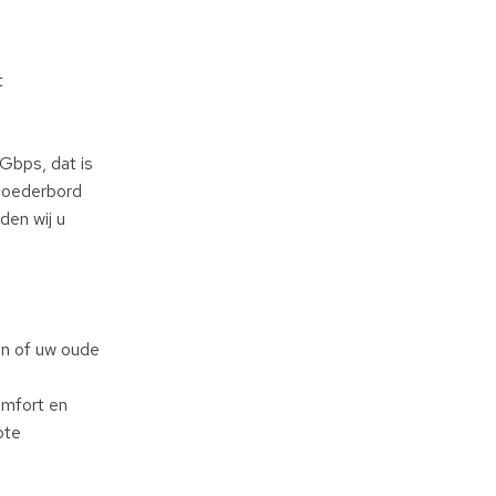
t
Gbps, dat is
 moederbord
den wij u
an of uw oude
omfort en
ote