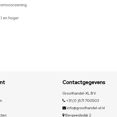
oomvoorziening.
1 en hoger
nt
Contactgegevens
Groothandel-XL B.V.
en
+31 (0 )571 700503
info@groothandel-xl.nl
cten
Bergweidedijk 2