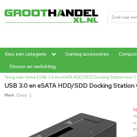
Kies een categorie
Gaming accessoires
Compute
Stroom en verlichting
Terug naar Home
|
USB 3.0 en eSATA HDD/SDD Docking Station voor 2.5 
USB 3.0 en eSATA HDD/SDD Docking Station voo
Merk:
Orico
|
N
Th
sc
pr