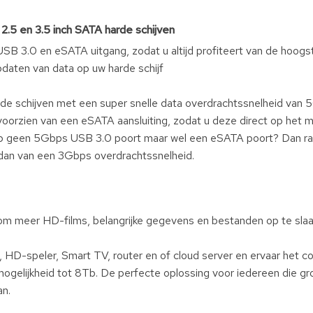
 2.5 en 3.5 inch SATA harde schijven
n USB 3.0 en eSATA uitgang, zodat u altijd profiteert van de hoogs
updaten van data op uw harde schijf
de schijven met een super snelle data overdrachtssnelheid van 5
n voorzien van een eSATA aansluiting, zodat u deze direct op het
top geen 5Gbps USB 3.0 poort maar wel een eSATA poort? Dan ra
 dan van een 3Gbps overdrachtssnelheid.
o om meer HD-films, belangrijke gegevens en bestanden op te sla
, HD-speler, Smart TV, router en of cloud server en ervaar het c
ogelijkheid tot 8Tb. De perfecte oplossing voor iedereen die gr
an.