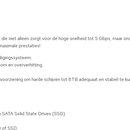
 die niet alleen zorgt voor de hoge snelheid tot 5 Gbps, maar on
maximale prestaties!
iligingssysteem:
oom en oververhitting.
oorziening om harde schijven tot 8TB adequaat en stabiel te ku
n SATA Solid State Drives (SSD).
D of SSD.