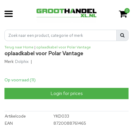
0
Terug naar Home
|
oplaadkabel voor Polar Vantage
oplaadkabel voor Polar Vantage
Merk:
Dolphix
|
Op voorraad (11)
Login for prices
Artikelcode
YKD033
EAN
8720088761465