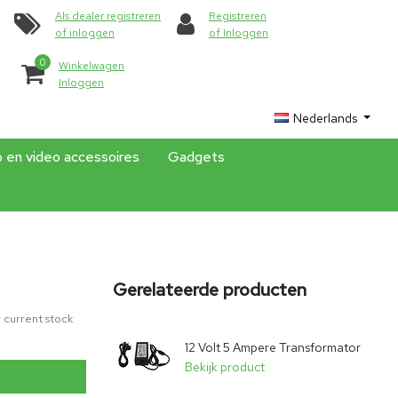
Als dealer registreren
Registreren
of inloggen
of Inloggen
0
Winkelwagen
Inloggen
Nederlands
o en video accessoires
Gadgets
Gerelateerde producten
 current stock
12 Volt 5 Ampere Transformator
Bekijk product