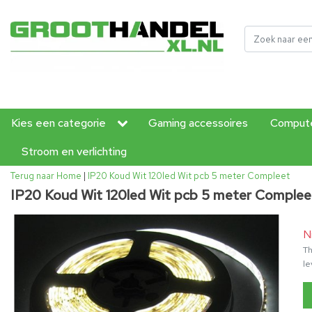
Kies een categorie
Gaming accessoires
Compute
Stroom en verlichting
Terug naar Home
|
IP20 Koud Wit 120led Wit pcb 5 meter Compleet
IP20 Koud Wit 120led Wit pcb 5 meter Complee
N
Th
le