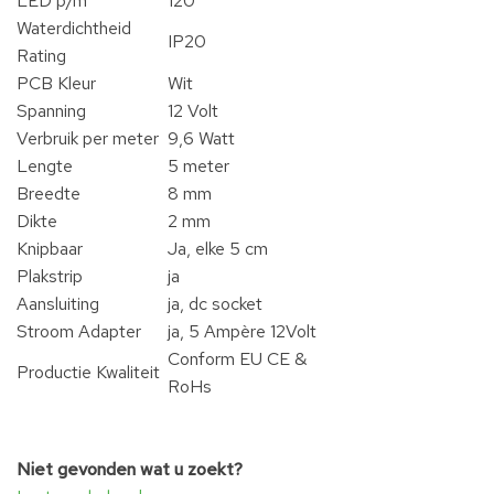
LED p/m
120
Waterdichtheid
IP20
Rating
PCB Kleur
Wit
Spanning
12 Volt
Verbruik per meter
9,6 Watt
Lengte
5 meter
Breedte
8 mm
Dikte
2 mm
Knipbaar
Ja, elke 5 cm
Plakstrip
ja
Aansluiting
ja, dc socket
Stroom Adapter
ja, 5 Ampère 12Volt
Conform EU CE &
Productie Kwaliteit
RoHs
Niet gevonden wat u zoekt?