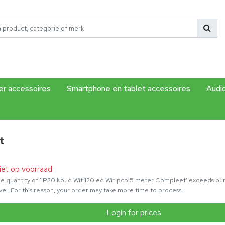
r accessoires
Smartphone en tablet accessoires
Audi
t
iet op voorraad
e quantity of 'IP20 Koud Wit 120led Wit pcb 5 meter Compleet' exceeds our
vel. For this reason, your order may take more time to process.
Login for prices