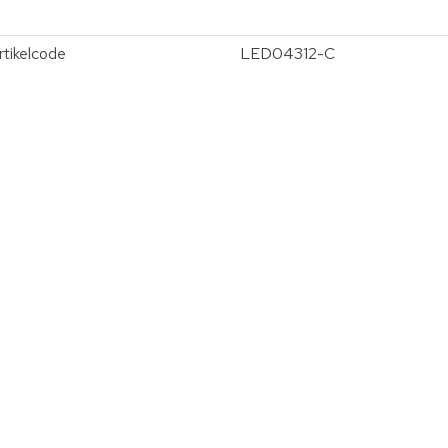
rtikelcode
LED04312-C
vergroten