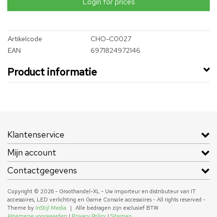
Login for prices
Artikelcode
CHO-C0027
EAN
6971824972146
Product informatie
Klantenservice
Mijn account
Contactgegevens
Copyright © 2026 - Groothandel-XL - Uw importeur en distributeur van IT
accessoires, LED verlichting en Game Console accessoires - All rights reserved -
Theme by
InStijl Media
|
Alle bedragen zijn exclusief BTW
Algemene voorwaarden
|
Privacy Policy
|
Sitemap