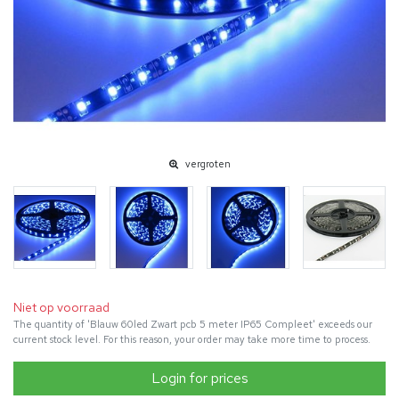
vergroten
Niet op voorraad
The quantity of 'Blauw 60led Zwart pcb 5 meter IP65 Compleet' exceeds our
current stock level. For this reason, your order may take more time to process.
Login for prices