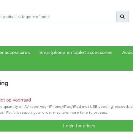
r accessoires
Smartphone en tablet accessoires
Audi
ing
iet op voorraad
e quantity of 'AV kabel voor iPhone/iPad/iPod met USB voeding' exceeds ou
vel. For this reason, your order may take more time to process.
Login for prices