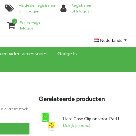
Als dealer registreren
Registreren
of inloggen
of Inloggen
0
Winkelwagen
Inloggen
Nederlands
o en video accessoires
Gadgets
Gerelateerde producten
r current stock
Hard Case Clip on voor iPad 1
Bekijk product