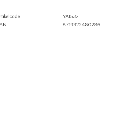
rtikelcode
YAI532
AN
8719322480286
vergroten