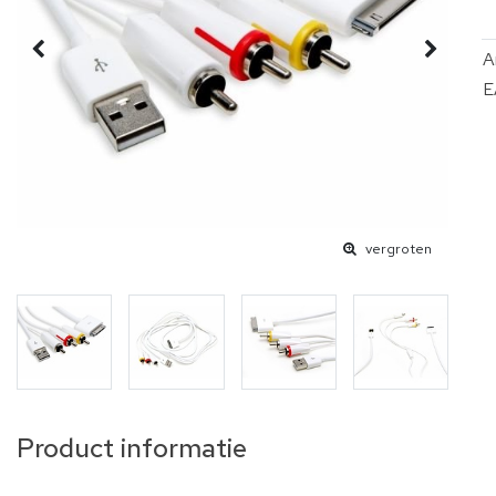
A
E
vergroten
Product informatie