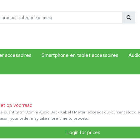
r accessoires
Smartphone en tablet accessoires
Audi
iet op voorraad
e quantity of '3,5mm Audio Jack Kabel 1 Meter' exceeds our current stock lev
ason, your order may take more time to process.
Login for prices