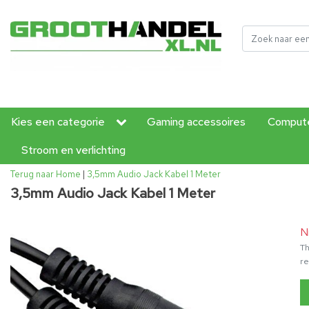
Kies een categorie
Gaming accessoires
Compute
Stroom en verlichting
Terug naar Home
|
3,5mm Audio Jack Kabel 1 Meter
3,5mm Audio Jack Kabel 1 Meter
N
Th
re