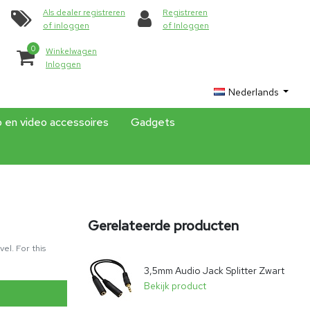
Als dealer registreren
Registreren
of inloggen
of Inloggen
0
Winkelwagen
Inloggen
Nederlands
o en video accessoires
Gadgets
Gerelateerde producten
el. For this
3,5mm Audio Jack Splitter Zwart
Bekijk product