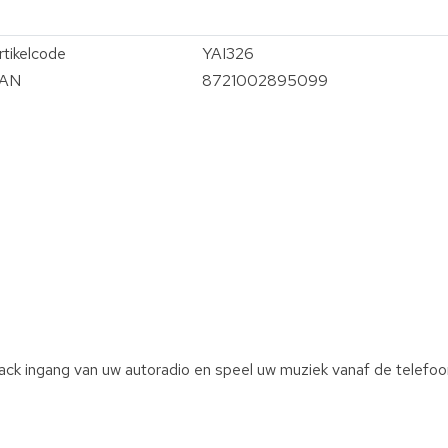
rtikelcode
YAI326
AN
8721002895099
ck ingang van uw autoradio en speel uw muziek vanaf de telefoon