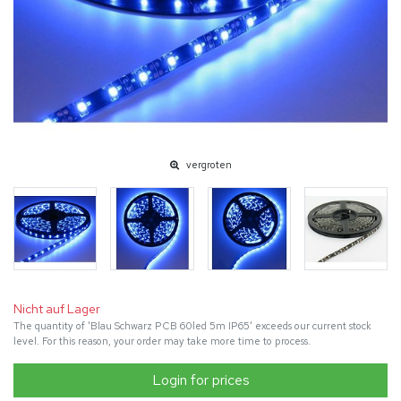
vergroten
Nicht auf Lager
The quantity of 'Blau Schwarz PCB 60led 5m IP65' exceeds our current stock
level. For this reason, your order may take more time to process.
Login for prices