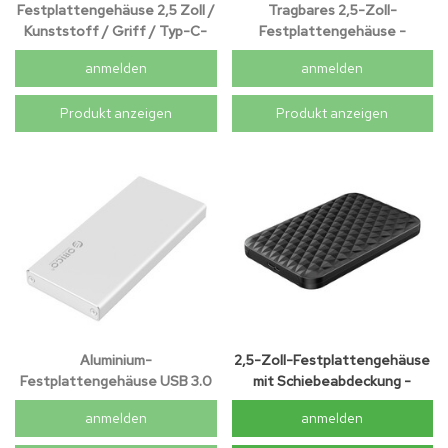
Festplattengehäuse 2,5 Zoll /
Tragbares 2,5-Zoll-
Kunststoff / Griff / Typ-C-
Festplattengehäuse -
Verbindung / Festplatte / SSD
einzigartiges Design - schwarz
anmelden
anmelden
/ USB3.0 / Schwarz
Produkt anzeigen
Produkt anzeigen
Aluminium-
2,5-Zoll-Festplattengehäuse
Festplattengehäuse USB 3.0
mit Schiebeabdeckung -
mSATA - SSD
einzigartiges Design - schwarz
anmelden
anmelden