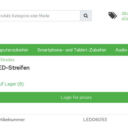
Als 
of 
puterzubehör
Smartphone- und Tablet-Zubehör
Audio
Streifen
ED-Streifen
uf Lager (8)
Login for prices
rtikelnummer
LED06053