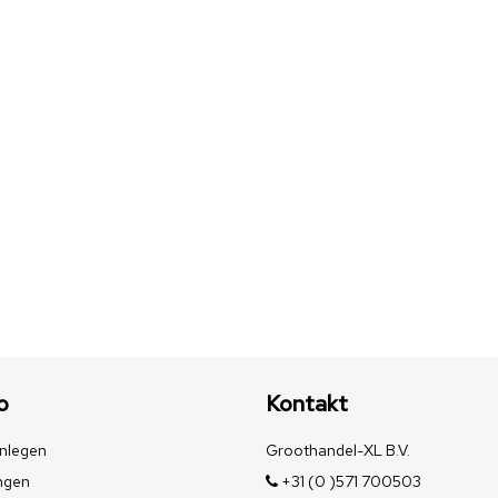
o
Kontakt
nlegen
Groothandel-XL B.V.
ngen
+31 (0 )571 700503