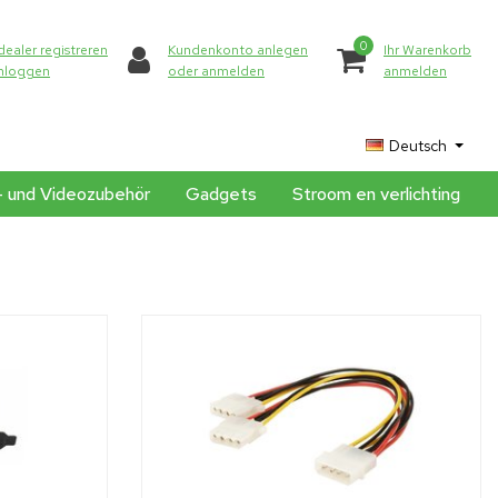
0
dealer registreren
Kundenkonto anlegen
Ihr Warenkorb
inloggen
oder anmelden
anmelden
Deutsch
- und Videozubehör
Gadgets
Stroom en verlichting