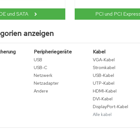
IDE und SATA
PCI und PCI Expres
egorien anzeigen
cherung
Peripheriegeräte
Kabel
USB
VGA-Kabel
USB-C
Stromkabel
Netzwerk
USB-Kabel
Netzadapter
UTP-Kabel
Andere
HDMI-Kabel
DVI-Kabel
DisplayPort-Kabel
Alle kabel