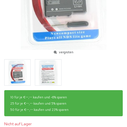
vergroten
10 für je €--,-- kaufen und -6% sparen
25 für je €--,-- kaufen und 5% sparen
50 für je €--,-- kaufen und 23% sparen
Nicht auf Lager