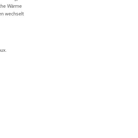
iche Wärme
en wechselt
nux.