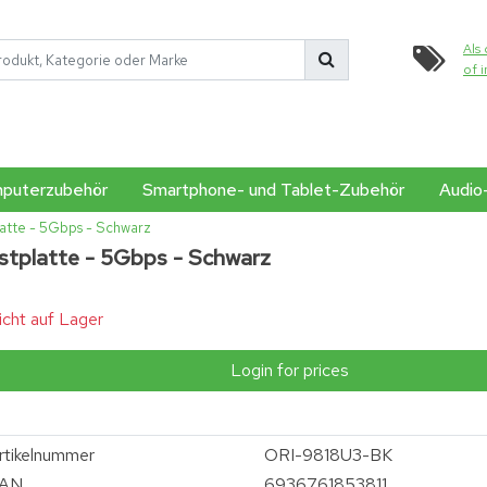
Als 
of 
puterzubehör
Smartphone- und Tablet-Zubehör
Audio
latte - 5Gbps - Schwarz
estplatte - 5Gbps - Schwarz
icht auf Lager
Login for prices
rtikelnummer
ORI-9818U3-BK
AN
6936761853811