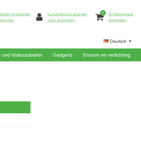
0
dealer registreren
Kundenkonto anlegen
Ihr Warenkorb
inloggen
oder anmelden
anmelden
Deutsch
- und Videozubehör
Gadgets
Stroom en verlichting