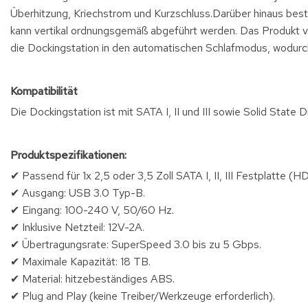
Überhitzung, Kriechstrom und Kurzschluss.Darüber hinaus bes
kann vertikal ordnungsgemäß abgeführt werden. Das Produkt ve
die Dockingstation in den automatischen Schlafmodus, wodurc
Kompatibilität
Die Dockingstation ist mit SATA I, II und III sowie Solid State
Produktspezifikationen:
✔ Passend für 1x 2,5 oder 3,5 Zoll SATA I, II, III Festplatte (
✔ Ausgang: USB 3.0 Typ-B.
✔ Eingang: 100-240 V, 50/60 Hz.
✔ Inklusive Netzteil: 12V-2A.
✔ Übertragungsrate: SuperSpeed 3.0 bis zu 5 Gbps.
✔ Maximale Kapazität: 18 TB.
✔ Material: hitzebeständiges ABS.
✔ Plug and Play (keine Treiber/Werkzeuge erforderlich).