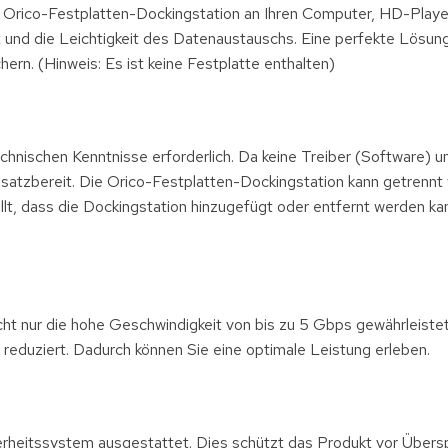
ie Orico-Festplatten-Dockingstation an Ihren Computer, HD-Playe
nd die Leichtigkeit des Datenaustauschs. Eine perfekte Lösung f
rn. (Hinweis: Es ist keine Festplatte enthalten)
chnischen Kenntnisse erforderlich. Da keine Treiber (Software) u
insatzbereit. Die Orico-Festplatten-Dockingstation kann getrennt
llt, dass die Dockingstation hinzugefügt oder entfernt werden ka
icht nur die hohe Geschwindigkeit von bis zu 5 Gbps gewährleiste
eduziert. Dadurch können Sie eine optimale Leistung erleben.
erheitssystem ausgestattet. Dies schützt das Produkt vor Übers