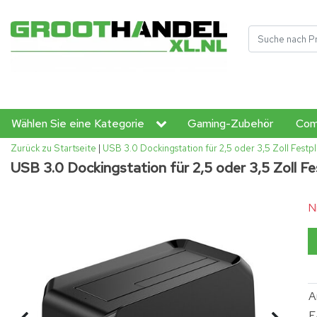
Wählen Sie eine Kategorie
Gaming-Zubehör
Com
Zurück zu Startseite
|
USB 3.0 Dockingstation für 2,5 oder 3,5 Zoll Festp
USB 3.0 Dockingstation für 2,5 oder 3,5 Zoll F
N
A
E