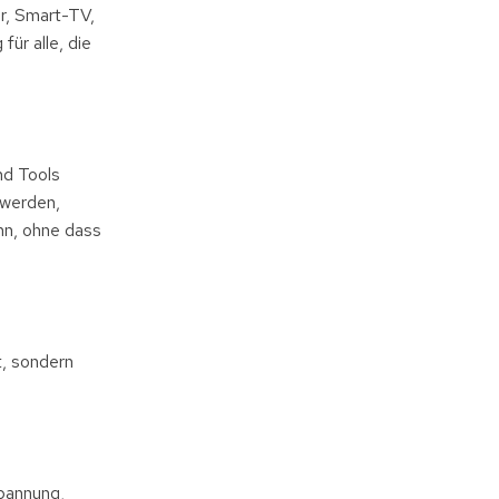
r, Smart-TV,
ür alle, die
nd Tools
 werden,
nn, ohne dass
t, sondern
pannung,