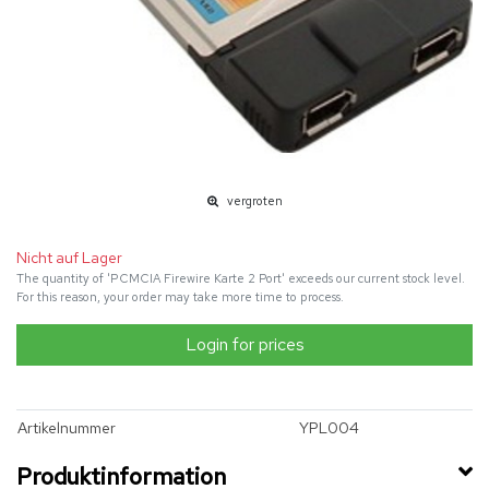
vergroten
Nicht auf Lager
The quantity of 'PCMCIA Firewire Karte 2 Port' exceeds our current stock level.
For this reason, your order may take more time to process.
Login for prices
Artikelnummer
YPL004
Produktinformation