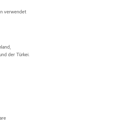
ien verwendet
land,
nd der Türkei.
are