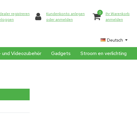
0
dealer registreren
Kundenkonto anlegen
Ihr Warenkorb
inloggen
oder anmelden
anmelden
Deutsch
- und Videozubehör
Gadgets
Stroom en verlichting