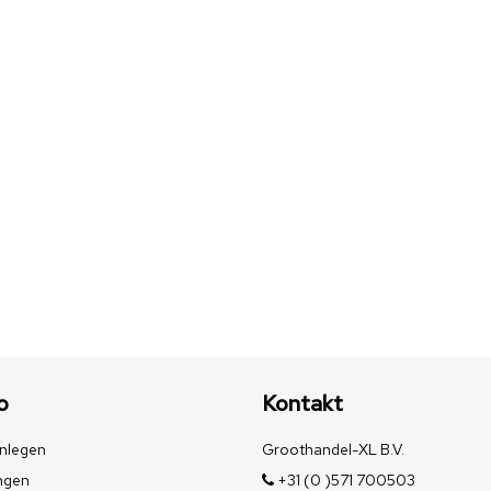
o
Kontakt
nlegen
Groothandel-XL B.V.
ngen
+31 (0 )571 700503