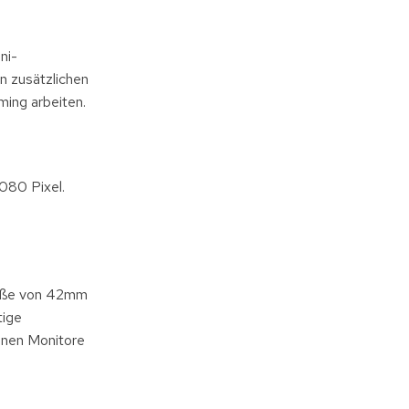
ni-
n zusätzlichen
ming arbeiten.
080 Pixel.
Größe von 42mm
tige
enen Monitore