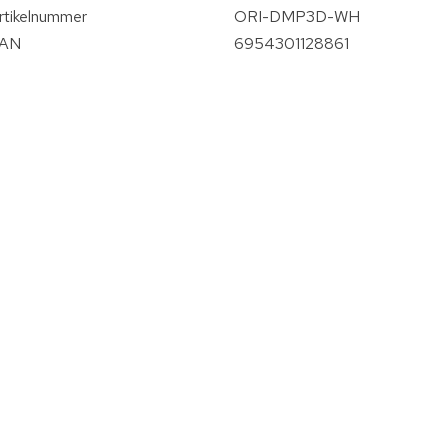
rtikelnummer
ORI-DMP3D-WH
AN
6954301128861
vergroten