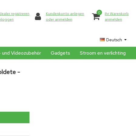
0
dealer registreren
Kundenkonto anlegen
Ihr Warenkorb
inloggen
oder anmelden
anmelden
Deutsch
- und Videozubehör
Gadgets
Stroom en verlichting
ldete -