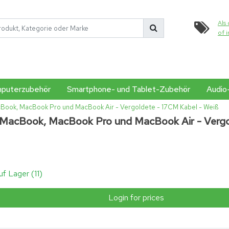
Als 
of 
puterzubehör
Smartphone- und Tablet-Zubehör
Audio
acBook, MacBook Pro und MacBook Air - Vergoldete - 17CM Kabel - Weiß
ür MacBook, MacBook Pro und MacBook Air - Vergo
uf Lager (11)
Login for prices