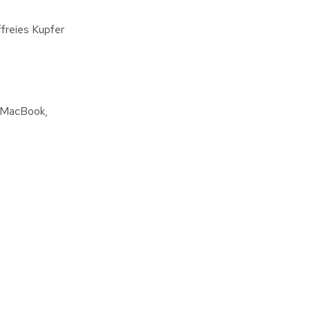
ffreies Kupfer
m MacBook,