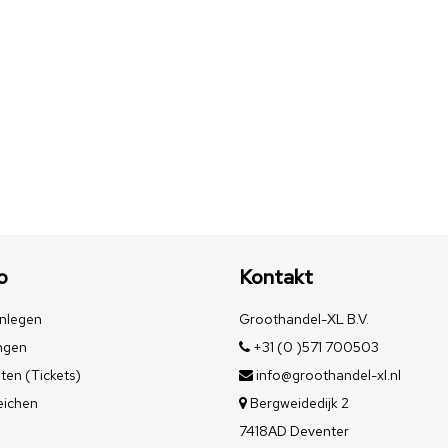
o
Kontakt
nlegen
Groothandel-XL B.V.
ngen
+31 (0 )571 700503
ten (Tickets)
info@groothandel-xl.nl
eichen
Bergweidedijk 2
7418AD Deventer