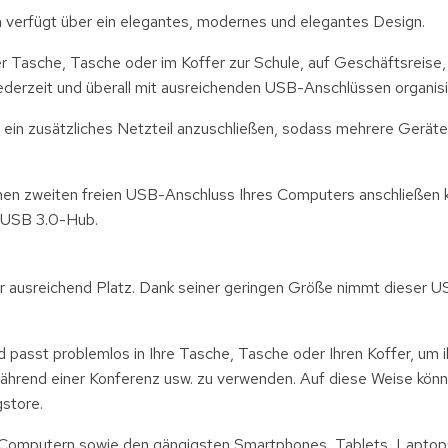
verfügt über ein elegantes, modernes und elegantes Design.
r Tasche, Tasche oder im Koffer zur Schule, auf Geschäftsreise
derzeit und überall mit ausreichenden USB-Anschlüssen organisie
ein zusätzliches Netzteil anzuschließen, sodass mehrere Geräte 
inen zweiten freien USB-Anschluss Ihres Computers anschließen 
t-USB 3.0-Hub.
r ausreichend Platz. Dank seiner geringen Größe nimmt dieser 
 passt problemlos in Ihre Tasche, Tasche oder Ihren Koffer, um i
 während einer Konferenz usw. zu verwenden. Auf diese Weise könn
gstore.
x-Computern sowie den gängigsten Smartphones, Tablets, Lapto