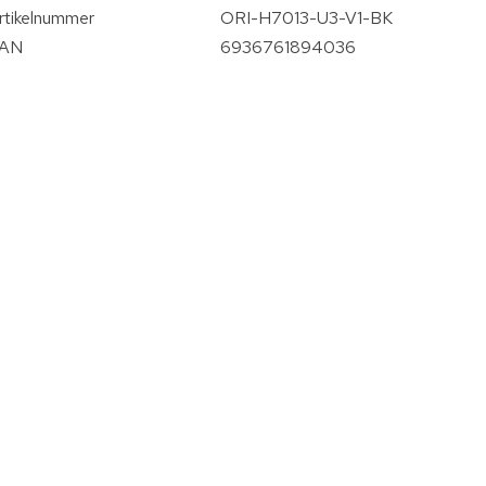
rtikelnummer
ORI-H7013-U3-V1-BK
AN
6936761894036
vergroten