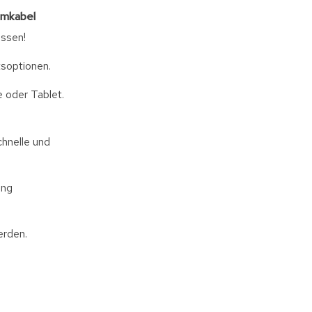
omkabel
ssen!
soptionen.
 oder Tablet.
hnelle und
ung
erden.