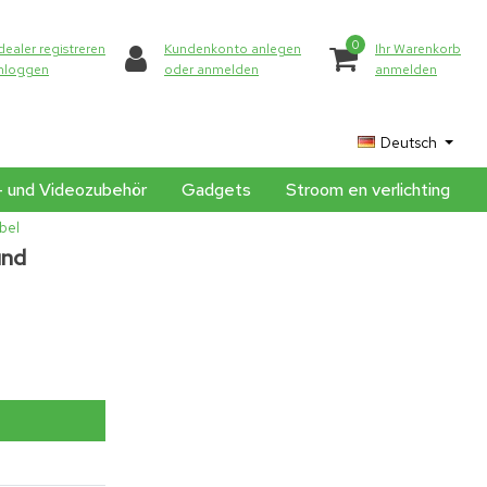
0
dealer registreren
Kundenkonto anlegen
Ihr Warenkorb
inloggen
oder anmelden
anmelden
Deutsch
- und Videozubehör
Gadgets
Stroom en verlichting
bel
und