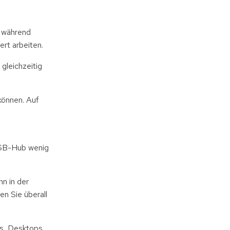
, während
rt arbeiten.
gleichzeitig
können. Auf
USB-Hub wenig
hn in der
en Sie überall
ps, Desktops