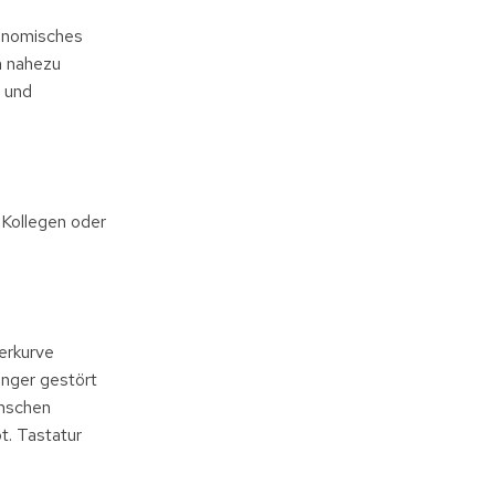
gonomisches
m nahezu
- und
 Kollegen oder
erkurve
inger gestört
ünschen
t. Tastatur