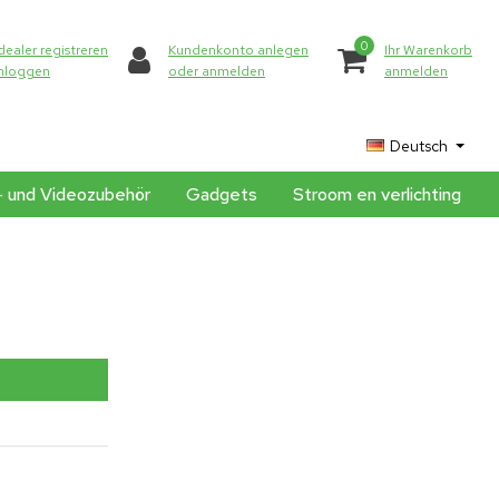
0
dealer registreren
Kundenkonto anlegen
Ihr Warenkorb
inloggen
oder anmelden
anmelden
Deutsch
- und Videozubehör
Gadgets
Stroom en verlichting