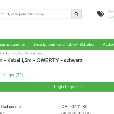
Als 
of 
puterzubehör
Smartphone- und Tablet-Zubehör
Audio
Kabel 1,5m - QWERTY - schwarz
n - Kabel 1,5m - QWERTY - schwarz
uf Lager (32)
Login for prices
rtikelnummer
ORI-KM01-BK
AN
6936761814782