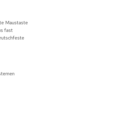
hte Maustaste
s fast
 rutschfeste
ystemen