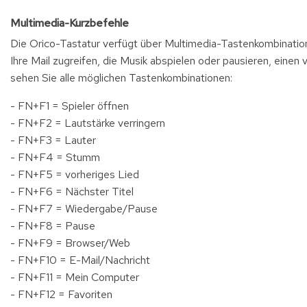
Multimedia-Kurzbefehle
Die Orico-Tastatur verfügt über Multimedia-Tastenkombinatio
Ihre Mail zugreifen, die Musik abspielen oder pausieren, eine
sehen Sie alle möglichen Tastenkombinationen:
- FN+F1 = Spieler öffnen
- FN+F2 = Lautstärke verringern
- FN+F3 = Lauter
- FN+F4 = Stumm
- FN+F5 = vorheriges Lied
- FN+F6 = Nächster Titel
- FN+F7 = Wiedergabe/Pause
- FN+F8 = Pause
- FN+F9 = Browser/Web
- FN+F10 = E-Mail/Nachricht
- FN+F11 = Mein Computer
- FN+F12 = Favoriten