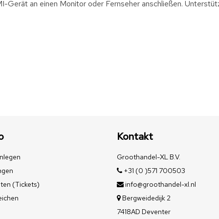
Gerät an einen Monitor oder Fernseher anschließen. Unterstü
o
Kontakt
nlegen
Groothandel-XL B.V.
ngen
+31 (0 )571 700503
ten (Tickets)
info@groothandel-xl.nl
eichen
Bergweidedijk 2
7418AD Deventer