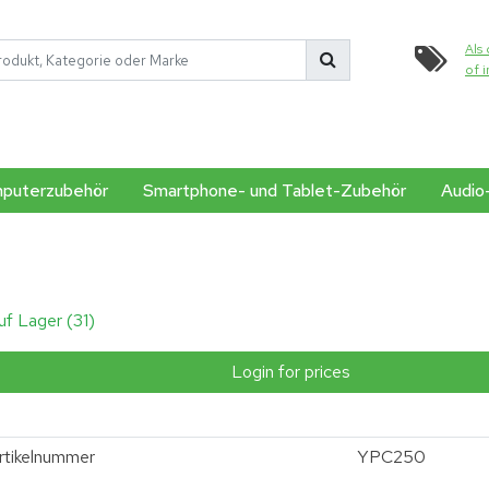
Als 
of 
puterzubehör
Smartphone- und Tablet-Zubehör
Audio
uf Lager (31)
Login for prices
rtikelnummer
YPC250