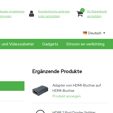
0
dealer registreren
Kundenkonto anlegen
Ihr Warenkorb
inloggen
oder anmelden
anmelden
Deutsch
- und Videozubehör
Gadgets
Stroom en verlichting
Ergänzende Produkte
Adapter von HDMI-Buchse auf
HDMI-Buchse
Produkt anzeigen
HDMI 2 Port Divider Splitter