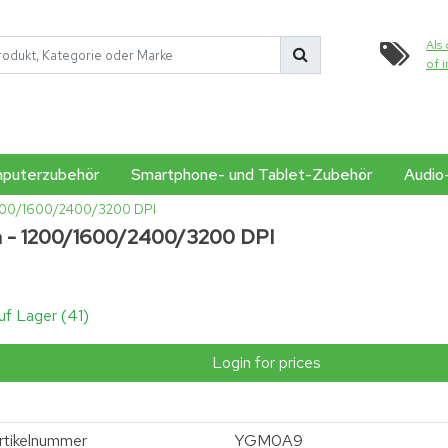
Als 
of 
puterzubehör
Smartphone- und Tablet-Zubehör
Audio
 1200/1600/2400/3200 DPI
n - 1200/1600/2400/3200 DPI
uf Lager (41)
Login for prices
rtikelnummer
YGM0A9