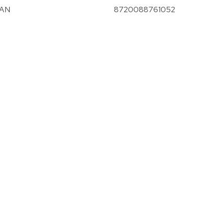
AN
8720088761052
vergroten