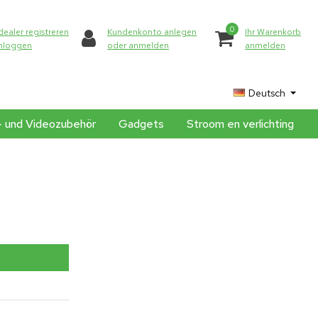
0
dealer registreren
Kundenkonto anlegen
Ihr Warenkorb
inloggen
oder anmelden
anmelden
Deutsch
- und Videozubehör
Gadgets
Stroom en verlichting