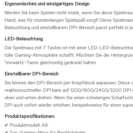
Ergonomisches und einzigartiges Design
Werden Sie beim Spielen nicht müde, wenn Sie diese Spielma
Hand, was für stundenlangen Spielspaß sorgt! Diese Spielmaus
Beleuchtung und einstellbarem DPI-Bereich passt perfekt in
LED-Beleuchtung
Die Spielmaus mit 7 Tasten ist mit einer LED-LED-Beleuchtung 
tolle Gaming-Atmosphäre schafft. Möchten Sie die Hintergrun
'Vorwärts'-Taste gleichzeitig gedrückt halten.
Einstellbarer DPI-Bereich
Sie können den DPI-Bereich per Knopfdruck anpassen. Diese op
reaktionsschneller. DPI kann auf 1200/1600/2400/3200 DPI e
oben und unten drehen. Wenn Sie einen schwierigen Scharfschü
DPI auch sofort wieder erhöhen, beispielsweise für einen supers
Produktspezifikationen:
✔ Produktmodell: A9.
✔ Typ: Gaming-Maus für Rechtshänder.