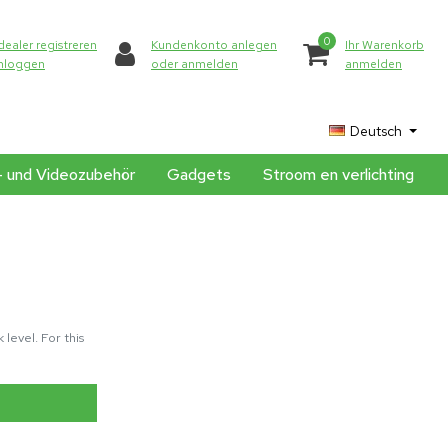
0
dealer registreren
Kundenkonto anlegen
Ihr Warenkorb
inloggen
oder anmelden
anmelden
Deutsch
- und Videozubehör
Gadgets
Stroom en verlichting
level. For this