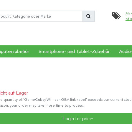
Als 
of 
puterzubehör
Smartphone- und Tablet-Zubehör
Audio
icht auf Lager
e quantity of 'GameCube/Wii naar GBA link kabel' exceeds our current stock 
ason, your order may take more time to process.
Login for prices