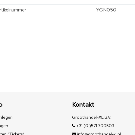
rtikelnummer
YGN050
o
Kontakt
nlegen
Groothandel-XL B.V.
ngen
+31 (0 )571 700503
ten (Tickets)
info@groothandel-xl.nl