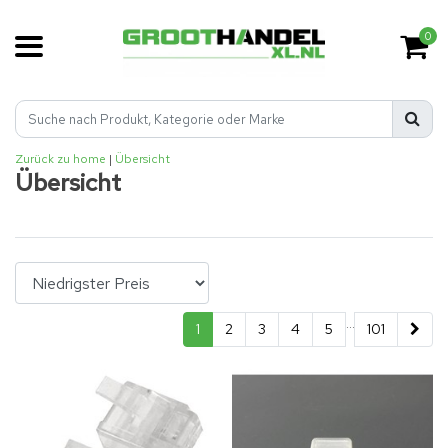
0
Zurück zu home
|
Übersicht
Übersicht
...
1
2
3
4
5
101