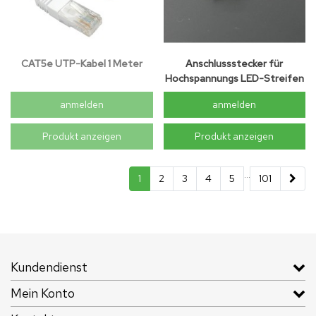
CAT5e UTP-Kabel 1 Meter
Anschlussstecker für
Hochspannungs LED-Streifen
anmelden
anmelden
Produkt anzeigen
Produkt anzeigen
...
1
2
3
4
5
101
Kundendienst
Mein Konto