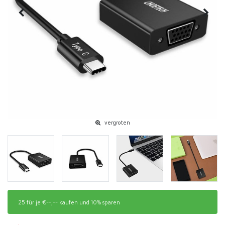
vergroten
25 für je €--,-- kaufen und 10% sparen