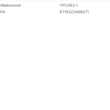
rtikelnummer
YPU363-1
AN
8719322488671
vergroten