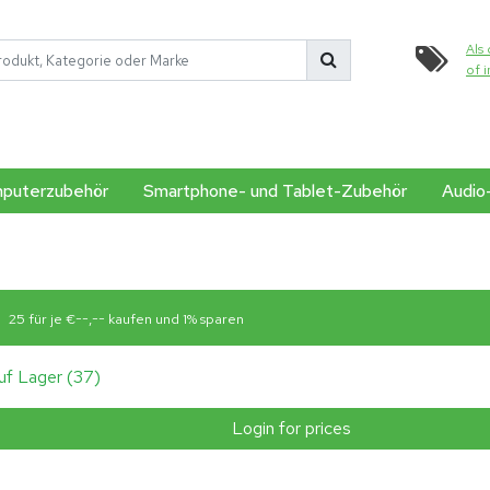
Als 
of 
puterzubehör
Smartphone- und Tablet-Zubehör
Audio
25 für je €--,-- kaufen und 1% sparen
uf Lager (37)
Login for prices