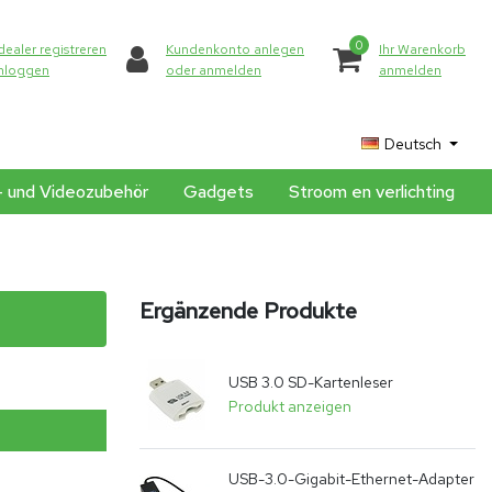
0
dealer registreren
Kundenkonto anlegen
Ihr Warenkorb
inloggen
oder anmelden
anmelden
Deutsch
- und Videozubehör
Gadgets
Stroom en verlichting
Ergänzende Produkte
USB 3.0 SD-Kartenleser
Produkt anzeigen
USB-3.0-Gigabit-Ethernet-Adapter