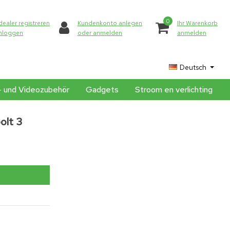
0
dealer registreren
Kundenkonto anlegen
Ihr Warenkorb
inloggen
oder anmelden
anmelden
Deutsch
- und Videozubehör
Gadgets
Stroom en verlichting
olt 3