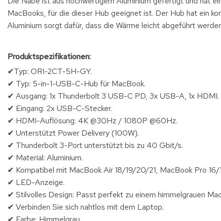
Die Nabe ist aus hochwertigem Aluminium gefertigt und hat ei
MacBooks, für die dieser Hub geeignet ist. Der Hub hat ein k
Aluminium sorgt dafür, dass die Wärme leicht abgeführt werden
Produktspezifikationen:
✔Typ: ORI-2CT-5H-GY.
✔ Typ: 5-in-1-USB-C-Hub für MacBook.
✔ Ausgang: 1x Thunderbolt 3 USB-C PD, 3x USB-A, 1x HDMI.
✔ Eingang: 2x USB-C-Stecker.
✔ HDMI-Auflösung: 4K @30Hz / 1080P @60Hz.
✔ Unterstützt Power Delivery (100W).
✔ Thunderbolt 3-Port unterstützt bis zu 40 Gbit/s.
✔ Material: Aluminium.
✔ Kompatibel mit MacBook Air 18/19/20/21, MacBook Pro 16/1
✔ LED-Anzeige.
✔ Stilvolles Design: Passt perfekt zu einem himmelgrauen Ma
✔ Verbinden Sie sich nahtlos mit dem Laptop.
✔ Farbe: Himmelgrau.