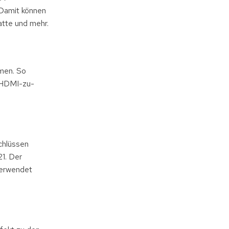
 Damit können
atte und mehr.
men. So
e HDMI-zu-
chlüssen
1. Der
verwendet