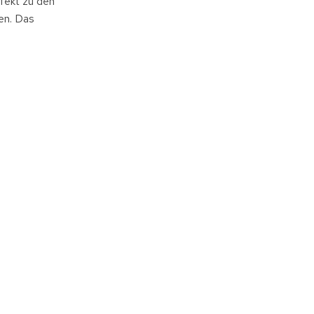
fekt zu den
en. Das