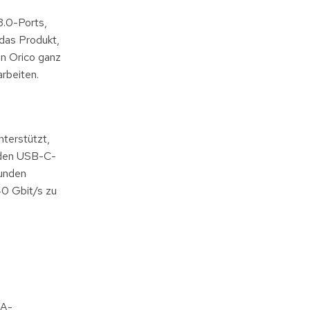
.0-Ports,
das Produkt,
n Orico ganz
rbeiten.
nterstützt,
 den USB-C-
tunden
40 Gbit/s zu
-A-