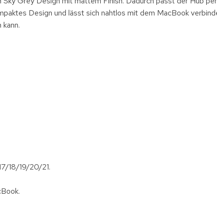
n Sky Grey Design mit mattem Finish. Dadurch passt der Hub per
ompaktes Design und lässt sich nahtlos mit dem MacBook verbind
 kann.
7/18/19/20/21.
cBook.