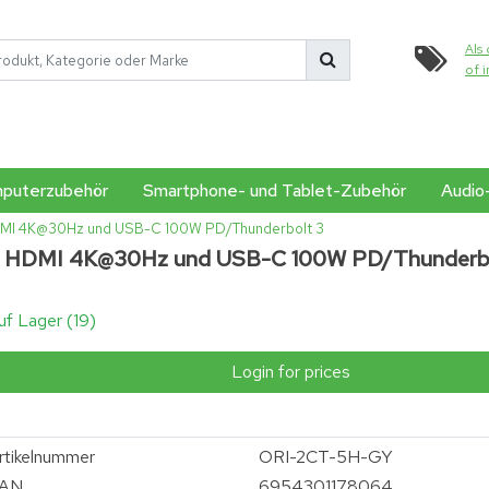
Als 
of 
puterzubehör
Smartphone- und Tablet-Zubehör
Audio
 HDMI 4K@30Hz und USB-C 100W PD/Thunderbolt 3
.0, HDMI 4K@30Hz und USB-C 100W PD/Thunderb
uf Lager (19)
Login for prices
rtikelnummer
ORI-2CT-5H-GY
AN
6954301178064