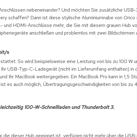
nschlüssen nebeneinander? Und möchten Sie zusätzliche USB-3
y schaffen? Dann ist diese stylische Aluminiumnabe von Orico 
- und HDMI-Anschlüsse mehr, die Sie mit diesem grauen Hub vo
ipheriegeräte anschließen und problemlos mit zwei Bildschirmen a
it/s
attet. So wird beispielsweise eine Leistung von bis zu 100 W u
 Ihr USB-Typ-C-Ladegerät (nicht im Lieferumfang enthalten) in
 und Ihr MacBook weitergegeben. Ein MacBook Pro kann in 1,5 S
 ist es auch möglich, Übertragungsgeschwindigkeiten von bis zu 
gleichzeitig 100-W-Schnellladen und Thunderbolt 3.
 die dieser Hub geeignet ist, verfügen nicht mehr über die USB