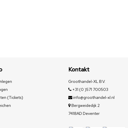
o
Kontakt
nlegen
Groothandel-XL B.V.
ngen
+31 (0 )571 700503
ten (Tickets)
info@groothandel-xl.nl
eichen
Bergweidedijk 2
7418AD Deventer