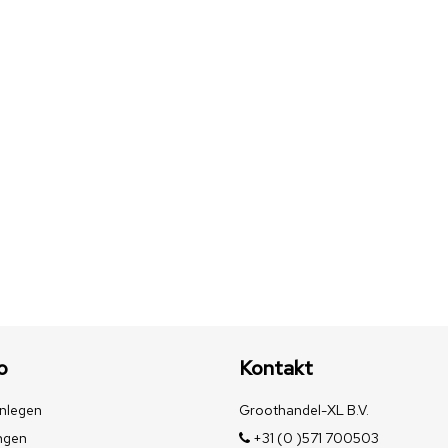
o
Kontakt
nlegen
Groothandel-XL B.V.
ngen
+31 (0 )571 700503