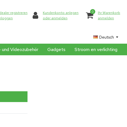
0
dealer registreren
Kundenkonto anlegen
Ihr Warenkorb
inloggen
oder anmelden
anmelden
Deutsch
- und Videozubehör
Gadgets
Stroom en verlichting