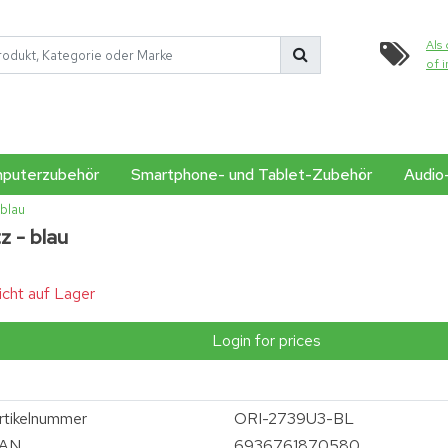
Als 
of 
puterzubehör
Smartphone- und Tablet-Zubehör
Audio
 blau
z - blau
icht auf Lager
Login for prices
rtikelnummer
ORI-2739U3-BL
AN
6936761870580