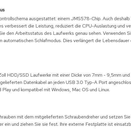
dus
 Kontrollschema ausgestattet: einem JMS578-Chip. Auch deshalb 
 verbessert die Leistung, reduziert die CPU-Auslastung und ve
ie den Arbeitsstatus des Laufwerks genau sehen. Verwenden Si
en automatischen Schlafmodus. Dies verlängert die Lebensdauer 
,5 Zoll HDD/SSD Laufwerke mit einer Dicke von 7mm - 9,5mm und 
gelieferten Datenkabel an jeden USB 3.0 Typ-A Port angeschlo
nd Play und kompatibel mit Windows, Mac OS und Linux.
Schrauben mit dem mitgelieferten Schraubendreher und setzen Sie 
in und ziehen Sie sie fest. Ihre externe Festplatte ist einsatzb