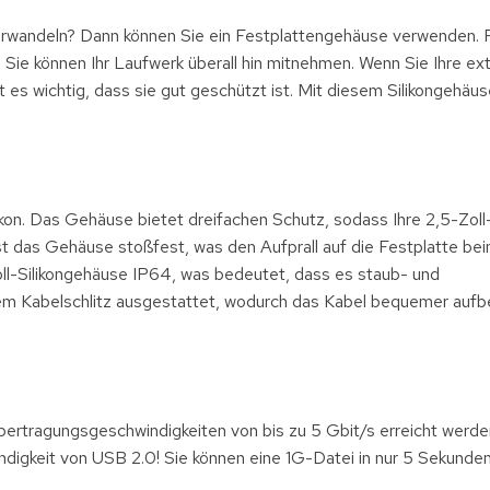
rwandeln? Dann können Sie ein Festplattengehäuse verwenden. P
ie können Ihr Laufwerk überall hin mitnehmen. Wenn Sie Ihre ex
es wichtig, dass sie gut geschützt ist. Mit diesem Silikongehäuse
ikon. Das Gehäuse bietet dreifachen Schutz, sodass Ihre 2,5-Zo
st das Gehäuse stoßfest, was den Aufprall auf die Festplatte be
Zoll-Silikongehäuse IP64, was bedeutet, dass es staub- und
em Kabelschlitz ausgestattet, wodurch das Kabel bequemer aufb
rtragungsgeschwindigkeiten von bis zu 5 Gbit/s erreicht werden
indigkeit von USB 2.0! Sie können eine 1G-Datei in nur 5 Sekunde