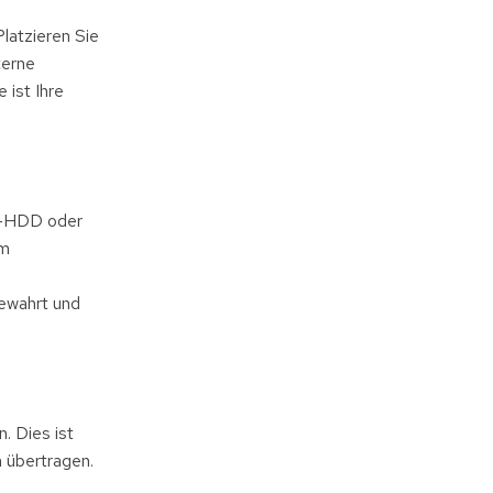
latzieren Sie
terne
 ist Ihre
ll-HDD oder
im
ewahrt und
. Dies ist
n übertragen.