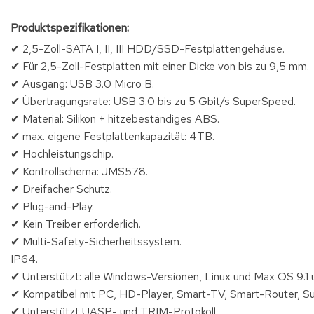
Produktspezifikationen:
✔ 2,5-Zoll-SATA I, II, III HDD/SSD-Festplattengehäuse.
✔ Für 2,5-Zoll-Festplatten mit einer Dicke von bis zu 9,5 mm.
✔ Ausgang: USB 3.0 Micro B.
✔ Übertragungsrate: USB 3.0 bis zu 5 Gbit/s SuperSpeed.
✔ Material: Silikon + hitzebeständiges ABS.
✔ max. eigene Festplattenkapazität: 4TB.
✔ Hochleistungschip.
✔ Kontrollschema: JMS578.
✔ Dreifacher Schutz.
✔ Plug-and-Play.
✔ Kein Treiber erforderlich.
✔ Multi-Safety-Sicherheitssystem.
IP64.
✔ Unterstützt: alle Windows-Versionen, Linux und Max OS 9.1 
✔ Kompatibel mit PC, HD-Player, Smart-TV, Smart-Router, S
✔ Unterstützt UASP- und TRIM-Protokoll.