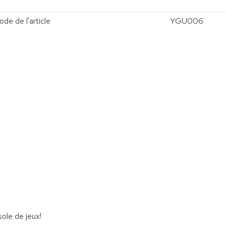
ode de l'article
YGU006
vergroten
sole de jeux!