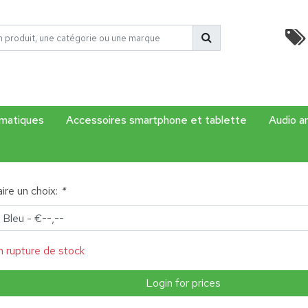
rmatiques
Accessoires smartphone et tablette
Audio a
aire un choix:
*
n rupture de stock
Login for prices