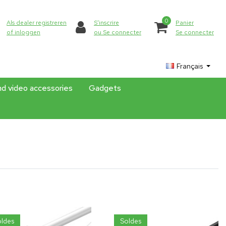
0
Als dealer registreren
S'inscrire
Panier
of inloggen
ou Se connecter
Se connecter
Français
nd video accessories
Gadgets
ldes
Soldes