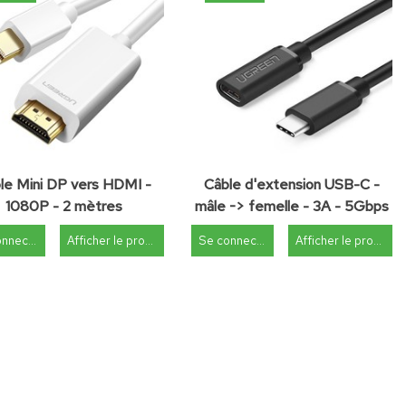
le Mini DP vers HDMI -
Câble d'extension USB-C -
1080P - 2 mètres
mâle -> femelle - 3A - 5Gbps
- Prend en charge l'audio/vidéo
Se connecter
Afficher le produit
Se connecter
Afficher le produit
4K - 50 cm