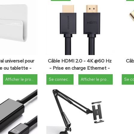
l universel pour
Câble HDMI 2.0 - 4K @60 Hz
Câb
 ou tablette -
- Prise en charge Ethernet -
3M - blanc
3D - 1 mètre
Afficher le produit
Se connecter
Afficher le produit