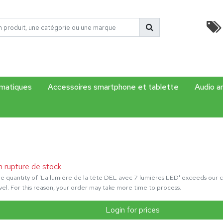
rmatiques
Accessoires smartphone et tablette
Audio a
n rupture de stock
e quantity of 'La lumière de la tête DEL avec 7 lumières LED' exceeds our c
vel. For this reason, your order may take more time to process.
Login for prices