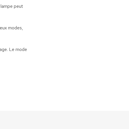
e lampe peut
 deux modes,
irage. Le mode