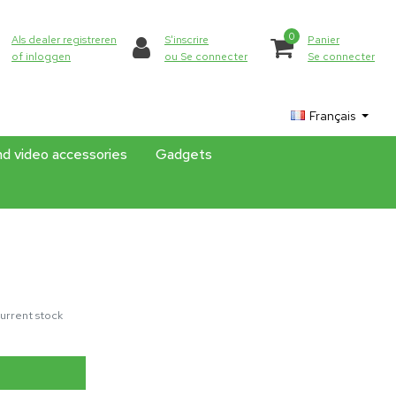
0
Als dealer registreren
S'inscrire
Panier
of inloggen
ou Se connecter
Se connecter
Français
nd video accessories
Gadgets
urrent stock