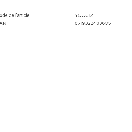
ode de l'article
YOO012
AN
8719322483805
vergroten